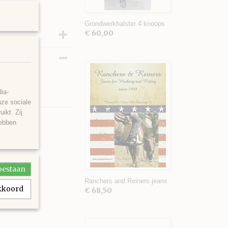
Grondwerkhalster 4 knoops
€ 60,00
e nemen.
ia-
nze sociale
ikt. Zij
hebben
toestaan
Ranchers and Reiners jeans
akkoord
€ 68,50