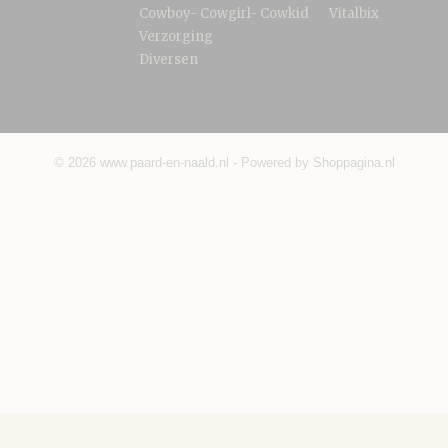
Cowboy- Cowgirl- Cowkid
Vitalbix
Verzorging
Diversen
© 2026 www.paard-en-naald.nl - Powered by Shoppagina.nl