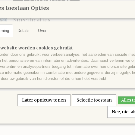
IN WINKELWAGEN
s toestaan Opties
Specificaties
mming
Productcode leverancier
Details
Over
Hip412
Omschrijving
Hip Bag, dus heup tas om je persoonlijke spulletjes makkelijk mee t
 website worden cookies gebruikt
Gemaakt van canvas. In de kleuren bruin en zwart.
rden door ons gebruikt voor verkeersanalyse, het aanbieden van sociale med
Bevestiging door middel van lusjes waar de riem doorheen gaat.
n het personaliseren van informatie en advertenties. Daarnaast verlenen we o
vertentie- en analysepartners toegang tot informatie over hoe u onze site gebru
e informatie gebruiken in combinatie met andere gegevens die zij mogelijk 
door uw gebruik van hun diensten of die u hen hebt verstrekt.
Later opnieuw tonen
Selectie toestaan
Alles 
Nee, niet 