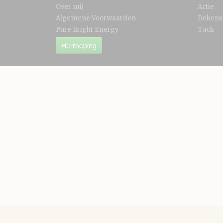
Over mij
Actie
Algemene Voorwaarden
Dekens
Pure Bright Energy
Tack
Herroeping