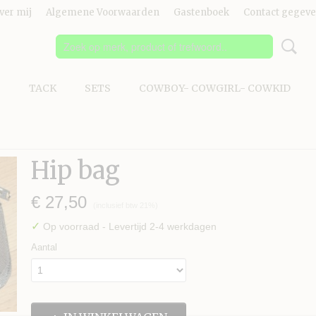
ver mij
Algemene Voorwaarden
Gastenboek
Contact gegev
S
TACK
SETS
COWBOY- COWGIRL- COWKID
Hip bag
€ 27,50
(inclusief btw 21%)
✓
Op voorraad
- Levertijd 2-4 werkdagen
Aantal