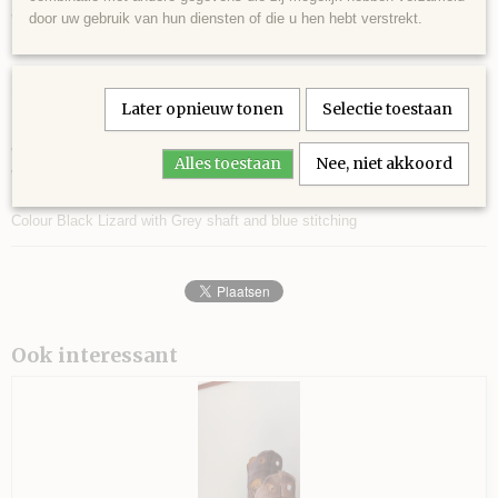
door uw gebruik van hun diensten of die u hen hebt verstrekt.
Verkrijgbaar in de maten 37/ 38/ 39/ 40
Kleur Black Lizard met Grey schacht met blauwe stiksel
Strong and comfortable boots.
Later opnieuw tonen
Selectie toestaan
Handmade, Italian design.
Made in high quality, soft calf leather.
With Goodyear welded, double seam sole.
Alles toestaan
Nee, niet akkoord
With square toe and extra high shaft.
Size 37 / 38 / 39 / 40
Colour Black Lizard with Grey shaft and blue stitching
Ook interessant