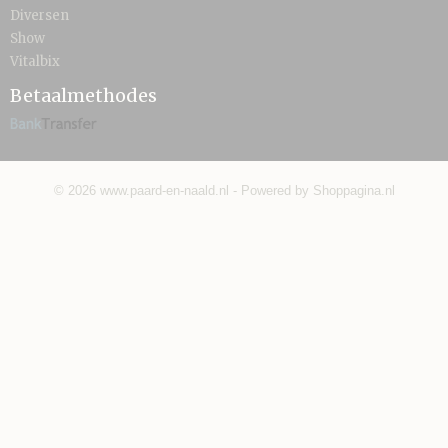
Diversen
Show
Vitalbix
Betaalmethodes
© 2026 www.paard-en-naald.nl - Powered by Shoppagina.nl