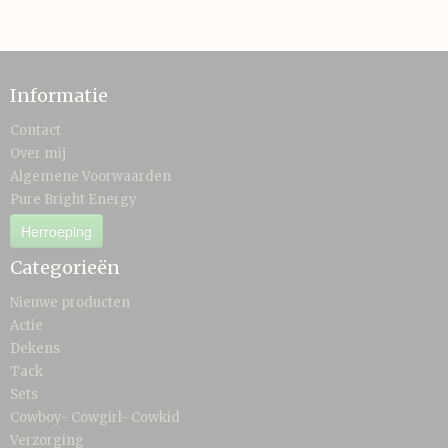
Informatie
Contact
Over mij
Algemene Voorwaarden
Pure Bright Energy
Herroeping
Categorieën
Nieuwe producten
Actie
Dekens
Tack
Sets
Cowboy- Cowgirl- Cowkid
Verzorging