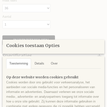
maat laars
Aantal
IN WINKELWAGEN
Cookies toestaan Opties
Specificaties
Toestemming
Details
Over
Productcode
Omschrijving
101-213
Bull’s Eye Boots BE50B
Productcode leverancier
Op deze website worden cookies gebruikt
BE75
Cookies worden door ons gebruikt voor verkeersanalyse, het
Sterke comfortabele laarzen.
aanbieden van sociale media-functies en het personaliseren van
Handgemaakt Italiaans ontwerp.
informatie en advertenties. Daarnaast verlenen we onze sociale
Gemaakt van hoogwaardig zacht kalfsleer.
media-, advertentie- en analysepartners toegang tot informatie over
Stevige, dubbelgenaaide zool.
hoe u onze site gebruikt. Zij kunnen deze informatie gebruiken in
Rechthoekige neus en extra hoge schacht.
combinatie met andere gegevens die zij mogelijk hebben verzameld
Geef bij bestelling de juiste maat aan.