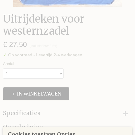
Uitrijdeken voor
westernzadel
€ 27,50
(inclusief btw 21%)
✓
Op voorraad
- Levertijd 2-4 werkdagen
Aantal
IN WINKELWAGEN
Specificaties
Productcode leverancier
Omschrijving
HRB512
Cookies toestaan Opties