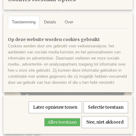
Uitrijdeken met uitsparing voor het westernzadel van fleece.
Verkrijgbaar in 2 maten: M en L.
Kleur: Royal Blue.
Geef bij bestellen de juiste maat door.
Toestemming
Details
Over
Op deze website worden cookies gebruikt
Cookies worden door ons gebruikt voor verkeersanalyse, het
aanbieden van sociale media-functies en het personaliseren van
Ook interessant
informatie en advertenties. Daarnaast verlenen we onze sociale
media-, advertentie- en analysepartners toegang tot informatie over
hoe u onze site gebruikt. Zij kunnen deze informatie gebruiken in
combinatie met andere gegevens die zij mogelijk hebben verzameld
door uw gebruik van hun diensten of die u hen hebt verstrekt.
Later opnieuw tonen
Selectie toestaan
Alles toestaan
Nee, niet akkoord
Zweetdeken met hals