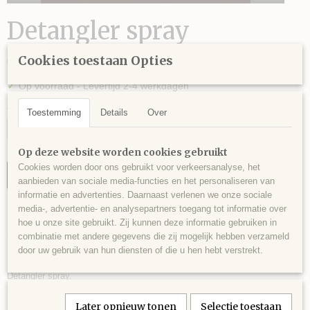
Detangler spray
€ 19,95
Cookies toestaan Opties
(inclusief btw 21%)
✓
Op voorraad
- Levertijd 2-4 werkdagen
Aantal
Toestemming
Details
Over
Op deze website worden cookies gebruikt
Cookies worden door ons gebruikt voor verkeersanalyse, het
IN WINKELWAGEN
aanbieden van sociale media-functies en het personaliseren van
informatie en advertenties. Daarnaast verlenen we onze sociale
media-, advertentie- en analysepartners toegang tot informatie over
Specificaties
hoe u onze site gebruikt. Zij kunnen deze informatie gebruiken in
combinatie met andere gegevens die zij mogelijk hebben verzameld
Productcode leverancier
Omschrijving
door uw gebruik van hun diensten of die u hen hebt verstrekt.
ds1000
Detangler spray.
Spray van 1 liter met stevige spuitkop.
Handig voor manen en staart.Vrij van schadelijke ingrediënten.
Later opnieuw tonen
Selectie toestaan