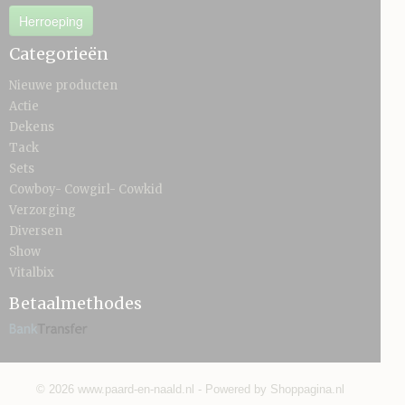
Herroeping
Categorieën
Nieuwe producten
Actie
Dekens
Tack
Sets
Cowboy- Cowgirl- Cowkid
Verzorging
Diversen
Show
Vitalbix
Betaalmethodes
© 2026 www.paard-en-naald.nl - Powered by Shoppagina.nl