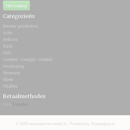
Herroeping
Categorieën
Nieuwe producten
Actie
Dekens
Tack
Sets
Cowboy- Cowgirl- Cowkid
Verzorging
Diversen
Show
Vitalbix
Betaalmethodes
© 2026 www.paard-en-naald.nl - Powered by Shoppagina.nl