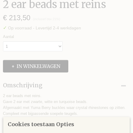
2 ear beads met reins
€ 213,50
(inclusief btw 21%)
✓
Op voorraad
- Levertijd 2-4 werkdagen
Aantal
IN WINKELWAGEN
Omschrijving
2 ear beads met reins.
Gave 2 ear met zwarte, witte en turquoise beads.
Afgemaakt met Yuma Berry buckles waar crystal rhinestones op zitten.
Compleet met bijpassende soepele teugels.
Meteen showklaar.
Cookies toestaan Opties