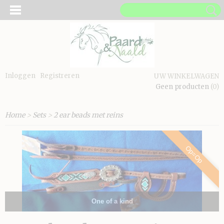
Inloggen
Registreren
UW WINKELWAGEN
Geen producten
(0)
Home
>
Sets
>
2 ear beads met reins
Op=Op
One of a kind