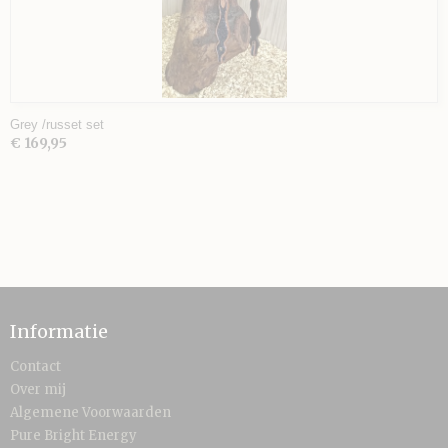
Grey /russet set
€ 169,95
Informatie
Contact
Over mij
Algemene Voorwaarden
Pure Bright Energy