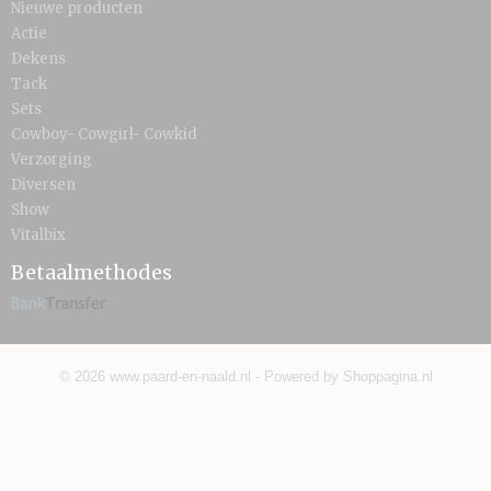
Nieuwe producten
Actie
Dekens
Tack
Sets
Cowboy- Cowgirl- Cowkid
Verzorging
Diversen
Show
Vitalbix
Betaalmethodes
© 2026 www.paard-en-naald.nl - Powered by Shoppagina.nl