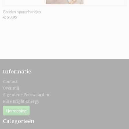
Gouden sporenbandjes
€ 59,95
Informatie
Contact
Over mij
Algemene Voorwaarden
Pure Bright Energy
Herroeping
Categorieën