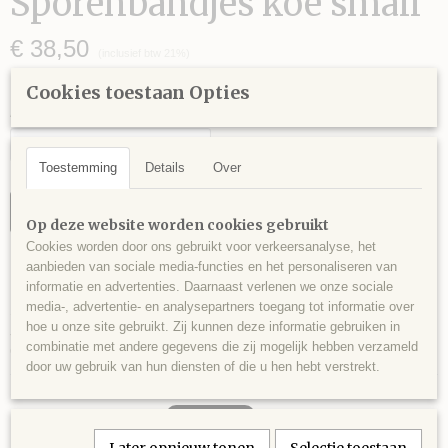
Sporenbandjes koe small
€ 38,50
(inclusief btw 21%)
✘
Niet op voorraad
Cookies toestaan Opties
Aantal
Toestemming
Details
Over
IN WINKELWAGEN
Op deze website worden cookies gebruikt
Cookies worden door ons gebruikt voor verkeersanalyse, het
aanbieden van sociale media-functies en het personaliseren van
Omschrijving
informatie en advertenties. Daarnaast verlenen we onze sociale
media-, advertentie- en analysepartners toegang tot informatie over
Sporenbandjes koe small.
hoe u onze site gebruikt. Zij kunnen deze informatie gebruiken in
Jersey cow vacht met Antique Silver buckles en chrystal rhinestones.
combinatie met andere gegevens die zij mogelijk hebben verzameld
One of a kind!
door uw gebruik van hun diensten of die u hen hebt verstrekt.