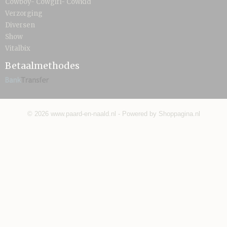
Cowboy- Cowgirl- Cowkid
Verzorging
Diversen
Show
Vitalbix
Betaalmethodes
© 2026 www.paard-en-naald.nl - Powered by Shoppagina.nl