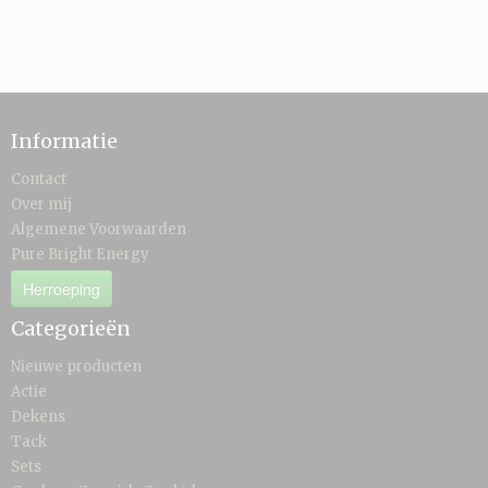
Informatie
Contact
Over mij
Algemene Voorwaarden
Pure Bright Energy
Herroeping
Categorieën
Nieuwe producten
Actie
Dekens
Tack
Sets