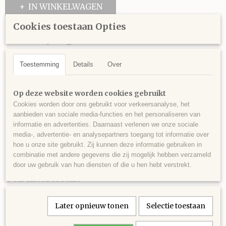
IN WINKELWAGEN
Cookies toestaan Opties
Omschrijving
Katoenen gedraaide halstertouw.
Toestemming
Details
Over
Lengte 2 meter.
Met musketonhaak.
Leverbaar in 3 kleuren:
Op deze website worden cookies gebruikt
*rood/grijs
Cookies worden door ons gebruikt voor verkeersanalyse, het
*paars/ navy
aanbieden van sociale media-functies en het personaliseren van
*navy/ lichtblauw
informatie en advertenties. Daarnaast verlenen we onze sociale
media-, advertentie- en analysepartners toegang tot informatie over
hoe u onze site gebruikt. Zij kunnen deze informatie gebruiken in
combinatie met andere gegevens die zij mogelijk hebben verzameld
door uw gebruik van hun diensten of die u hen hebt verstrekt.
Ook interessant
Later opnieuw tonen
Selectie toestaan