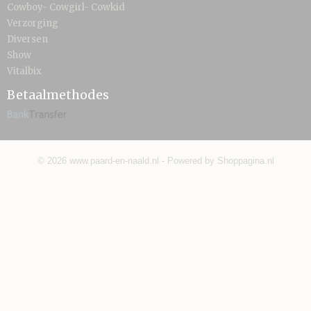
Cowboy- Cowgirl- Cowkid
Verzorging
Diversen
Show
Vitalbix
Betaalmethodes
© 2026 www.paard-en-naald.nl - Powered by Shoppagina.nl