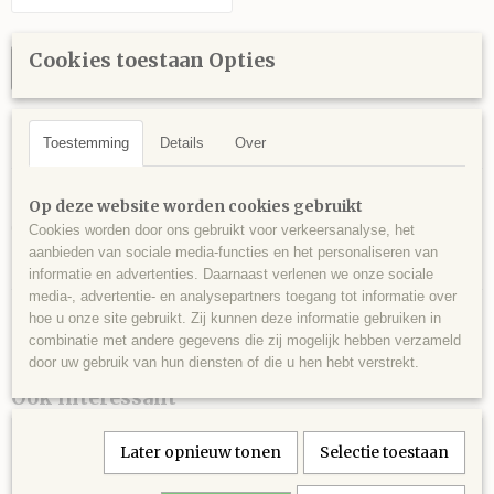
Cookies toestaan Opties
IN WINKELWAGEN
Specificaties
Toestemming
Details
Over
Productcode leverancier
Omschrijving
PBB-001
Op deze website worden cookies gebruikt
Gegraveerde beugels, aluminium.
Cookies worden door ons gebruikt voor verkeersanalyse, het
aanbieden van sociale media-functies en het personaliseren van
Lichtgewicht beugels die gebogen zijn.
informatie en advertenties. Daarnaast verlenen we onze sociale
media-, advertentie- en analysepartners toegang tot informatie over
hoe u onze site gebruikt. Zij kunnen deze informatie gebruiken in
combinatie met andere gegevens die zij mogelijk hebben verzameld
door uw gebruik van hun diensten of die u hen hebt verstrekt.
Ook interessant
Later opnieuw tonen
Selectie toestaan