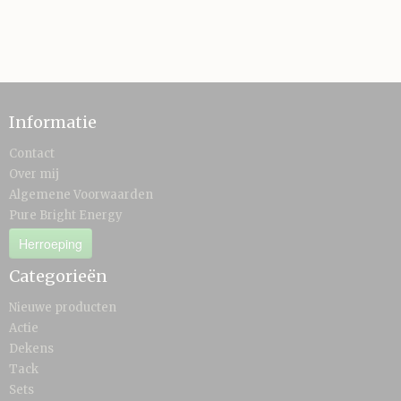
Informatie
Contact
Over mij
Algemene Voorwaarden
Pure Bright Energy
Herroeping
Categorieën
Nieuwe producten
Actie
Dekens
Tack
Sets