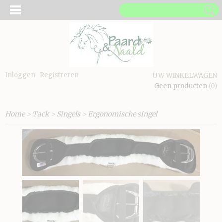
Inloggen
Registreren
UW WINKELWAGEN
Geen producten
(0)
Home
>
Tack
>
Singels
>
Ergonomische singel