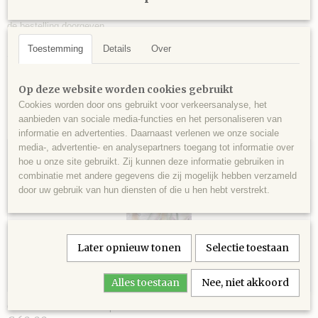
Momenteel verkrijgbaar in de maten 28"en 30" . Graag de juiste maat bij
de bestelling doorgeven.
Toestemming
Details
Over
Op deze website worden cookies gebruikt
Cookies worden door ons gebruikt voor verkeersanalyse, het
aanbieden van sociale media-functies en het personaliseren van
Ook interessant
informatie en advertenties. Daarnaast verlenen we onze sociale
media-, advertentie- en analysepartners toegang tot informatie over
hoe u onze site gebruikt. Zij kunnen deze informatie gebruiken in
combinatie met andere gegevens die zij mogelijk hebben verzameld
door uw gebruik van hun diensten of die u hen hebt verstrekt.
Later opnieuw tonen
Selectie toestaan
Alles toestaan
Nee, niet akkoord
Grondwerkhalster 4 knoops