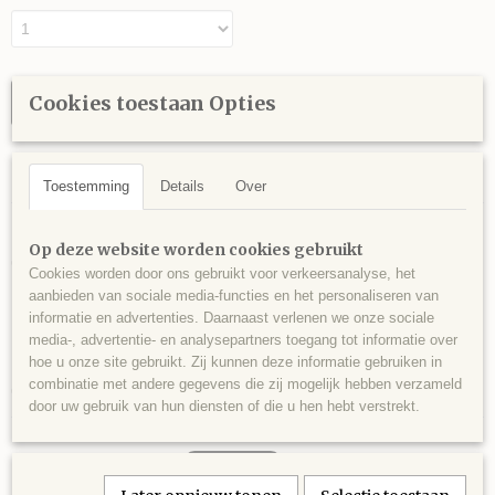
Cookies toestaan Opties
IN WINKELWAGEN
Specificaties
Toestemming
Details
Over
Afmetingen (l,b,h)
Omschrijving
150 x 0 x 0 cm
Op deze website worden cookies gebruikt
Grondwerk stick 4ft met 5 ft string.
Cookies worden door ons gebruikt voor verkeersanalyse, het
aanbieden van sociale media-functies en het personaliseren van
Deze stick is kort en licht. Lengte van de stick is 1,2 meteren de string is
informatie en advertenties. Daarnaast verlenen we onze sociale
1,5 meter.
media-, advertentie- en analysepartners toegang tot informatie over
In diverse kleuren leverbaar, vraag naar de mogelijkheden.
hoe u onze site gebruikt. Zij kunnen deze informatie gebruiken in
combinatie met andere gegevens die zij mogelijk hebben verzameld
Op de foto zijn de rechter sticks de sticks van 4ft
door uw gebruik van hun diensten of die u hen hebt verstrekt.