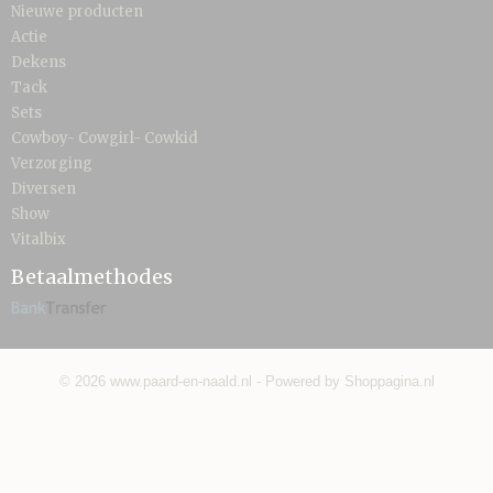
Nieuwe producten
Actie
Dekens
Tack
Sets
Cowboy- Cowgirl- Cowkid
Verzorging
Diversen
Show
Vitalbix
Betaalmethodes
© 2026 www.paard-en-naald.nl - Powered by Shoppagina.nl