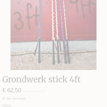
Grondwerk stick 4ft
€ 62,50
(inclusief btw 21%)
✓
Op voorraad
Aantal