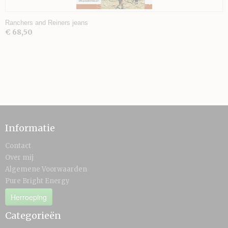
Ranchers and Reiners jeans
€ 68,50
Informatie
Contact
Over mij
Algemene Voorwaarden
Pure Bright Energy
Herroeping
Categorieën