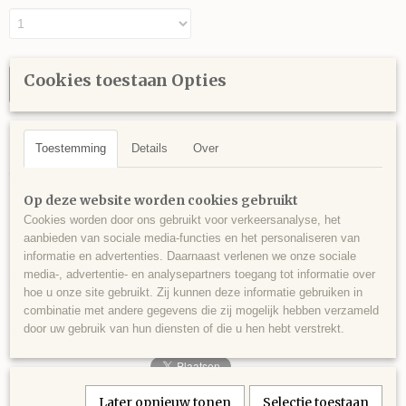
Cookies toestaan Opties
IN WINKELWAGEN
Omschrijving
Toestemming
Details
Over
Grondwerk stick 3ft met string 4ft
Op deze website worden cookies gebruikt
De grondwerk stick is kort en licht. Daarom ook makkelijk hanteerbaar.
Cookies worden door ons gebruikt voor verkeersanalyse, het
De stick is 91 centimeter en de string 1,5 meter.
aanbieden van sociale media-functies en het personaliseren van
informatie en advertenties. Daarnaast verlenen we onze sociale
De stick en string zijn in diverse kleuren te bestellen, vraag naar de
media-, advertentie- en analysepartners toegang tot informatie over
mogelijkheden.
hoe u onze site gebruikt. Zij kunnen deze informatie gebruiken in
De stick van 3ft is de linker op de foto.
combinatie met andere gegevens die zij mogelijk hebben verzameld
door uw gebruik van hun diensten of die u hen hebt verstrekt.
Later opnieuw tonen
Selectie toestaan