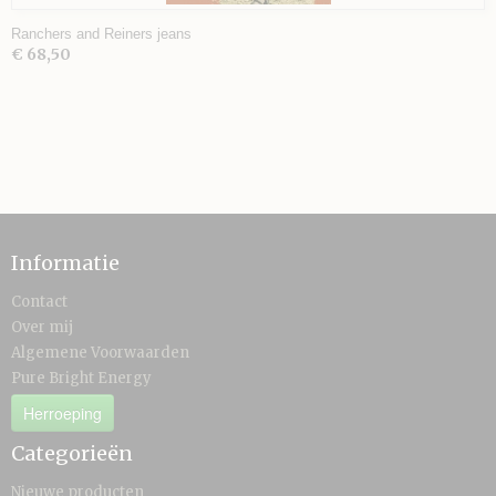
Ranchers and Reiners jeans
€ 68,50
Informatie
Contact
Over mij
Algemene Voorwaarden
Pure Bright Energy
Herroeping
Categorieën
Nieuwe producten