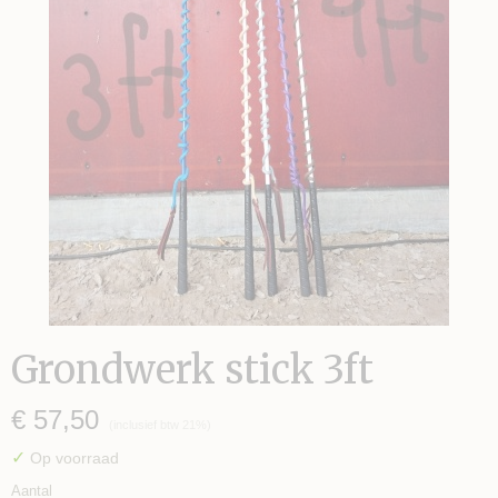
Grondwerk stick 3ft
€ 57,50
(inclusief btw 21%)
✓
Op voorraad
Aantal