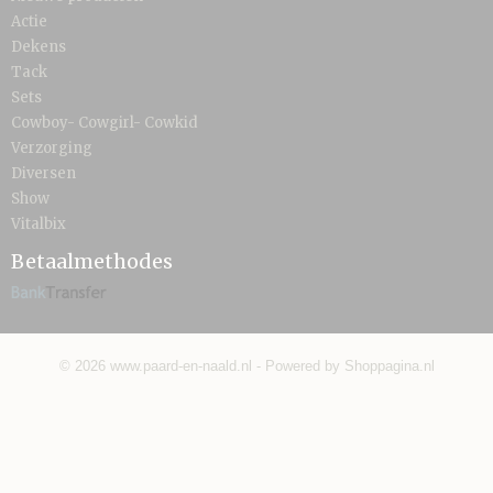
Actie
Dekens
Tack
Sets
Cowboy- Cowgirl- Cowkid
Verzorging
Diversen
Show
Vitalbix
Betaalmethodes
© 2026 www.paard-en-naald.nl - Powered by Shoppagina.nl